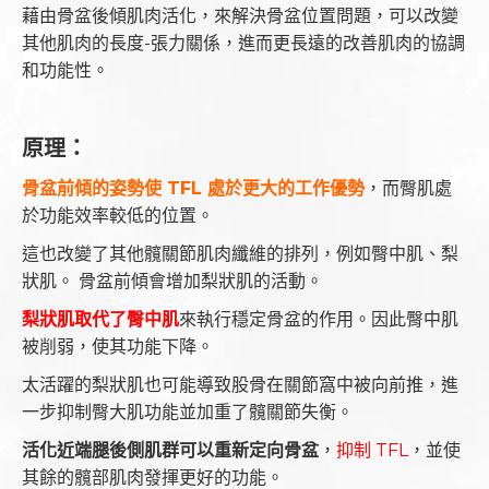
藉由骨盆後傾肌肉活化，來解決骨盆位置問題，可以改變
其他肌肉的長度-張力關係，進而更長遠的改善肌肉的協調
和功能性。
原理：
骨盆前傾的姿勢使 TFL 處於更大的工作優勢
，而臀肌處
於功能效率較低的位置。
這也改變了其他髖關節肌肉纖維的排列，例如臀中肌、梨
狀肌。 骨盆前傾會增加梨狀肌的活動。
梨狀肌取代了臀中肌
來執行穩定骨盆的作用。因此臀中肌
被削弱，使其功能下降。
太活躍的梨狀肌也可能導致股骨在關節窩中被向前推，進
一步抑制臀大肌功能並加重了髖關節失衡。
活化近端腿後側肌群可以重新定向骨盆
，
抑制 TFL
，並使
其餘的髖部肌肉發揮更好的功能。