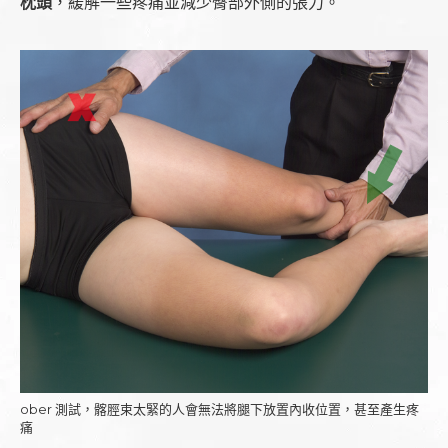
枕頭
，緩解一些疼痛並減少臀部外側的張力。
ober 測試，髂脛束太緊的人會無法將腿下放置內收位置，甚至產生疼
痛