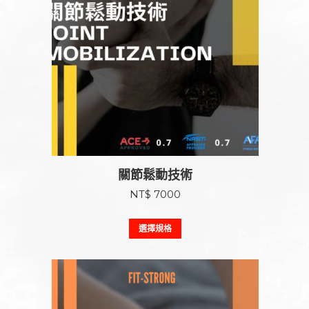
關節鬆動技術
NT$
7000
此
選擇規格
產
品
有
多
種
款