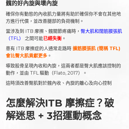
髖的好內旋與壞內旋
確保你有動態的內收肌力量將有助於確保你不會在其他地
方進行代償，並改善腿部的負荷機制。
當涉及到 ITB 摩擦、髖關節疼痛時，
臀大肌和闊筋膜張肌
（TFL）
之間可能
已經失衡
。
患有 ITB 摩擦症的人通常走路時
擴筋膜張肌 (簡稱 TFL)
會比臀大肌貢獻更多
。
導致股骨呈現內收和內旋，這兩者都是臀大肌應該控制的
動作，並由 TFL 驅動（Flato, 2017）。
這時須改善臀肌對於髖內收、內旋的離心及向心控制
怎麼解決ITB 摩擦症？破
解迷思 + 3招運動概念