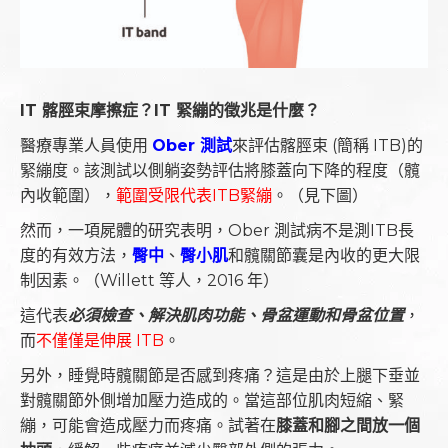
IT
髂脛束摩擦症？
IT
緊繃的徵兆是什麼？
醫療專業人員使用
Ober 測試
來評估髂脛束 (簡稱 ITB)的
緊繃度。該測試以側躺姿勢評估將膝蓋向下降的程度（髖
內收範圍），
範圍受限代表ITB緊繃
。（見下圖）
然而，一項屍體的研究表明，Ober 測試病不是測ITB長
度的有效方法，
臀中
、
臀
小肌
和髖關節囊是內收的更大限
制因素。（Willett 等人，2016 年）
這代表
必須檢查、解決肌肉功能、骨盆運動和骨盆位置
，
而
不僅僅是伸展 ITB
。
另外，睡覺時髖關節是否感到疼痛？這是由於上腿下垂並
對髖關節外側增加壓力造成的。當這部位肌肉短縮、緊
繃，可能會造成壓力而疼痛。試著在
膝蓋和腳之間放一個