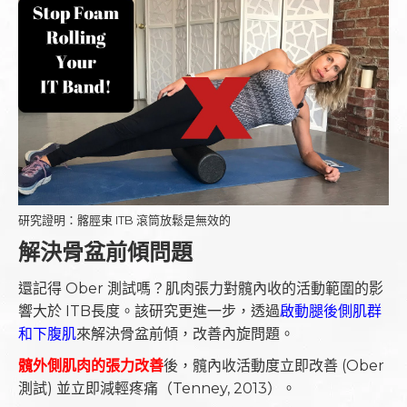
研究證明：髂脛束 ITB 滾筒放鬆是無效的
解決骨盆前傾問題
還記得 Ober 測試嗎？肌肉張力對髖內收的活動範圍的影
響大於 ITB長度。該研究更進一步，透過
啟動腿後側肌群
和下腹肌
來解決骨盆前傾，改善內旋問題。
髖外側肌肉的張力改善
後，髖內收活動度立即改善 (Ober
測試) 並立即減輕疼痛（Tenney, 2013）。