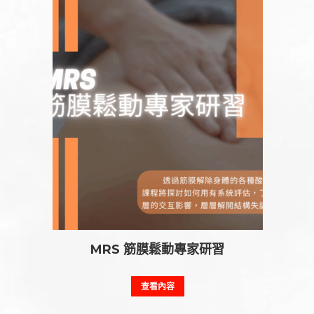
式。
可
在
產
品
頁
面
選
擇
選
項
MRS 筋膜鬆動專家研習
查看內容