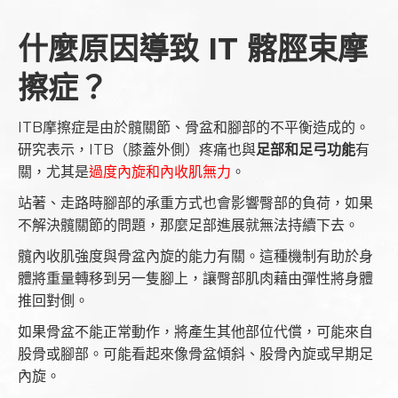
什麼原因導致 IT 髂脛束摩
擦症？
ITB摩擦症是由於髖關節、骨盆和腳部的不平衡造成的。
研究表示，ITB（膝蓋外側）疼痛也與
足部和足弓功能
有
關，尤其是
過度內旋和內收肌無力
。
站著、走路時腳部的承重方式也會影響臀部的負荷，如果
不解決髖關節的問題，那麼足部進展就無法持續下去。
髖內收肌強度與骨盆內旋的能力有關。這種機制有助於身
體將重量轉移到另一隻腳上，讓臀部肌肉藉由彈性將身體
推回對側。
如果骨盆不能正常動作，將產生其他部位代償，可能來自
股骨或腳部。可能看起來像骨盆傾斜、股骨內旋或早期足
內旋。