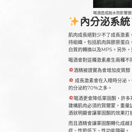
喝酒造成脫水而影響運
內分泌系統
肌肉成長絕對少不了成長激素
持組織，包括肌肉與膠原蛋白
白質的轉換以及MPS。另外
喝酒會對這種激素產生兩種不
酒精被證實為會增加皮質醇
成長激素會在入睡時分泌，
的分泌約70％之多。
喝酒更會降低睪固酮，許多
建構肌肉必須的賀爾蒙，重量
酒就明顯會讓睪固酮的效果打
而且酒精會讓睪固酮轉化成雌
症、性慾低下、性功能障礙。