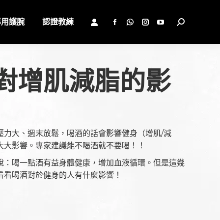
專用護腕
認證教練
Search:
Facebook
Whatsapp
Instagram
YouTube
page
page
page
page
opens
opens
opens
opens
in
in
in
in
對增肌減脂的影
new
new
new
new
window
window
window
window
壓力大、週末放鬆，喝酒的話會影響健身（增肌/減
大大影響。專家建議能不喝酒就不要喝！！
說：喝一點酒有益身體健康，增加血液循環。但是這幾
看看喝酒對於健身的人有什麼影響！