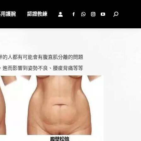
專用護腕
認證教練
Search:
Facebook
Whatsapp
Instagram
YouTube
page
page
page
page
opens
opens
opens
opens
in
in
in
in
new
new
new
new
胖的人都有可能會有腹直肌分離的問題
window
window
window
window
，進而影響到姿勢不良、腰痠背痛等等