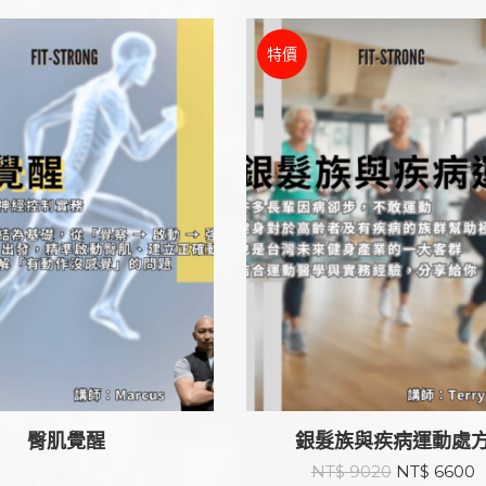
特價
臀肌覺醒
銀髮族與疾病運動處
原
NT$
9020
NT$
6600