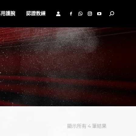
專用護腕
認證教練
Search:
Facebook
Whatsapp
Instagram
YouTube
page
page
page
page
opens
opens
opens
opens
in
in
in
in
new
new
new
new
window
window
window
window
r
顯示所有 4 筆結果