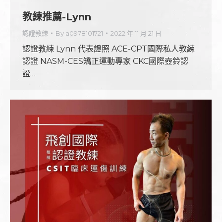
教練推薦-Lynn
認證教練
By
a0978101721
2022 年 11 月 21 日
認證教練 Lynn 代表證照 ACE-CPT國際私人教練
認證 NASM-CES矯正運動專家 CKC國際壺鈴認
證…