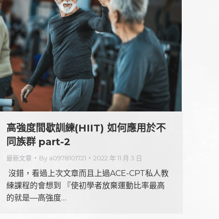
高強度間歇訓練(HIIT) 如何應用於不
同族群 part-2
最新文章
By
a0978101721
2022 年 11 月 3 日
​ 沒錯，看過上次文章而且上過ACE-CPT私人教
練課程的會想到 『使初學者放棄運動比率最高
的就是—高強度…