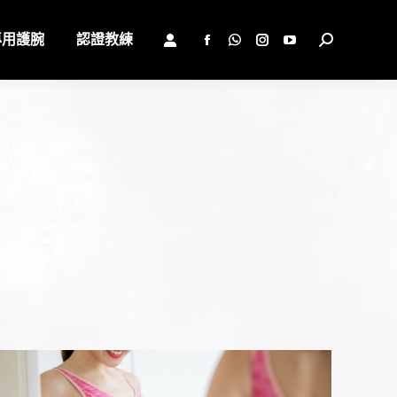
專用護腕
認證教練
Search:
Facebook
Whatsapp
Instagram
YouTube
page
page
page
page
opens
opens
opens
opens
in
in
in
in
new
new
new
new
window
window
window
window