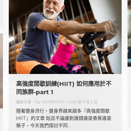
高強度間歇訓練(HIIT) 如何應用於不
同族群-part 1
最新文章
By
a0978101721
2022 年 11 月 3 日
隨著健身流行，健身界越來越多『高強度間歇
HIIT』的文章 姑且不論誰對誰錯誰是香蕉誰是
猴子，今天我們探討不同…