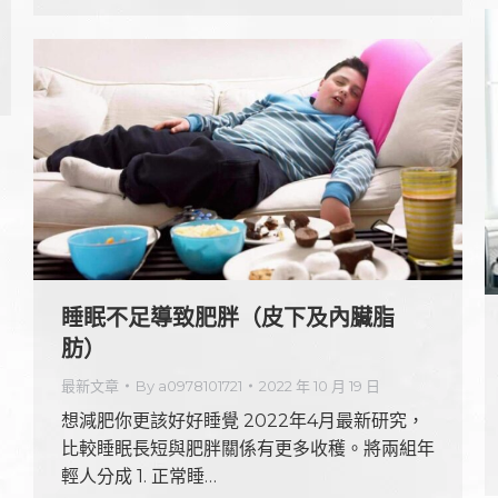
睡眠不足導致肥胖（皮下及內臟脂
肪）
最新文章
By
a0978101721
2022 年 10 月 19 日
想減肥你更該好好睡覺 2022年4月最新研究，
比較睡眠長短與肥胖關係有更多收穫。將兩組年
輕人分成 1. 正常睡…