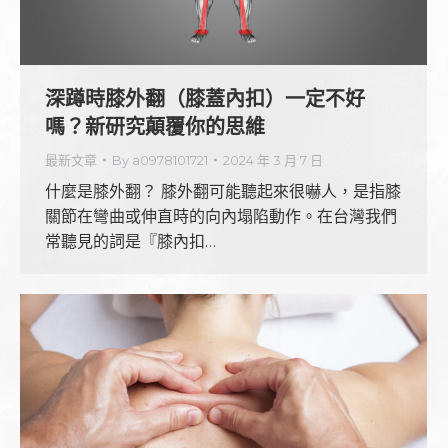
深蹲時膝外翻（膝蓋內扣）一定不好
嗎？新研究顛覆你的思維
最新文章
By
a0978101721
2024 年 3 月 7 日
什麼是膝外翻？ 膝外翻可能聽起來很嚇人，是指膝
關節在彎曲或伸直時的向內塌陷動作。在台灣我們
常聽見的詞是『膝內扣…