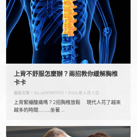
上背不舒服怎麼辦？兩招教你緩解胸椎
卡卡
最新文章
By
a0978101721
2024 年 4 月 3 日
上背緊繃酸痛嗎？2招胸椎放鬆 現代人花了越來
越多的時間………..坐著 …